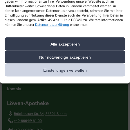
geben wir Informationen zu Ihrer Verwendung unserer Website auch an
Drittanbieter weiter. Soweit dabei Daten in Ländern verarbeitet werden, in
denen kein angemessenes Datenschutzniveau besteht, stimmen Sie mit Ihrer
Einwilligung zur Nutzung dieser Dienste auch der Verarbeitung Ihrer Daten in
diesen Ländern gem. Artikel 49 Abs. 1 lit. a DSGVO zu. Weitere Informationen
Das Team der Löwen-Apotheke!
können Sie unserer
Datenschutzerklärung
entnehmen.
Wir heißen Sie in unserer Apotheke herzlich Willkommen!
Alle akzeptieren
Nur notwendige akzeptieren
Einstellungen verwalten
Kontakt
Löwen-Apotheke
Brückenauer Str. 34
,
36391
Sinntal
+49-6664/9 61 00