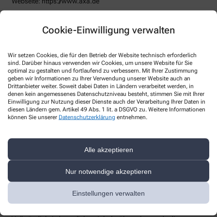
Webseite: https://www.axa.de
Datenschutzbeauftragter
:
Den/Die betriebliche/-n Datenschutzbeauftragte/-n unserer
Cookie-Einwilligung verwalten
Apotheke können Sie hier erreichen:
A+A Arbeitsschutz GmbH
Kölner Str.76, 41812 Erkelenz
Wir setzen Cookies, die für den Betrieb der Website technisch erforderlich
sind. Darüber hinaus verwenden wir Cookies, um unsere Website für Sie
Telefon
:
+49-24313445
optimal zu gestalten und fortlaufend zu verbessern. Mit Ihrer Zustimmung
Fax
:
geben wir Informationen zu Ihrer Verwendung unserer Website auch an
Email
:
DS-Beauftragter@aa-arbeitsschutz.de
Drittanbieter weiter. Soweit dabei Daten in Ländern verarbeitet werden, in
Website
:
https://www.aa-arbeitsschutz.de/datenschutz/
denen kein angemessenes Datenschutzniveau besteht, stimmen Sie mit Ihrer
Einwilligung zur Nutzung dieser Dienste auch der Verarbeitung Ihrer Daten in
Weitere Hinweise
diesen Ländern gem. Artikel 49 Abs. 1 lit. a DSGVO zu. Weitere Informationen
können Sie unserer
Datenschutzerklärung
entnehmen.
Streitschlichtung
Wir sind weder verpflichtet noch bereit, an einem
Streitbeilegungsverfahren vor einer Verbraucherschlichtungsstelle
Alle akzeptieren
teilzunehmen.
Nur notwendige akzeptieren
Haftung
Wir sind für unsere Inhalte verantwortlich. Alle Inhalte werden mit
der gebotenen Sorgfalt und nach bestem Wissen erstellt. Soweit
Einstellungen verwalten
wir mittels Links auf Internetseiten Dritter verweisen, können wir
keine Gewähr für die fortwährende Aktualität, Richtigkeit und