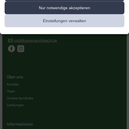
Löwen-Apotheke
Nur notwendige akzeptieren
Brückenauer Str. 34
,
36391
Sinntal
Einstellungen verwalten
+49-6664/9 61 00
+49-6664/96 10 96
info@loewenapotheke24.de
Über uns
Kontakt
Team
Unsere Apotheke
Leistungen
Informationen