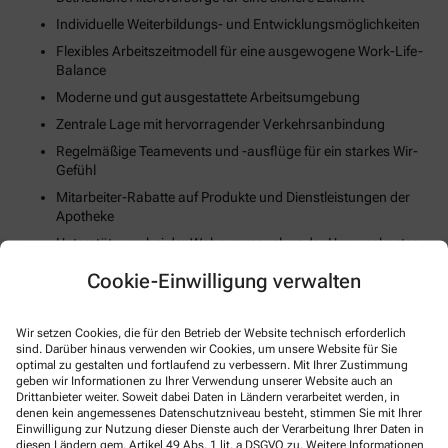
Individuelle Weiterbildungs- und Entwicklungsmöglichkeiten
Flexibles Arbeitszeitmodell für eine ausgewogene Work-Life-
Balance
Moderne und gut ausgestattete Arbeitsumgebung
Zentrale Lage mit hervorragender Verkehrsanbindung
Regelmäßige Teamevents und -ausflüge für ein starkes Wir-
Gefühl
Mitarbeiter-Rabatte auf Produkte und Dienstleistungen der
Apotheke
Unterstützung bei der Wohnungssuche oder Umzugskosten
(falls zutreffend)
Cookie-Einwilligung verwalten
Fortschrittliche Digitalisierungs- und Technologiestrategie
Gesundheits- und Fitnessangebote zur Stärkung des
Wir setzen Cookies, die für den Betrieb der Website technisch erforderlich
körperlichen Wohlbefindens
sind. Darüber hinaus verwenden wir Cookies, um unsere Website für Sie
optimal zu gestalten und fortlaufend zu verbessern. Mit Ihrer Zustimmung
geben wir Informationen zu Ihrer Verwendung unserer Website auch an
So können Sie sich bewerben
Drittanbieter weiter. Soweit dabei Daten in Ländern verarbeitet werden, in
denen kein angemessenes Datenschutzniveau besteht, stimmen Sie mit Ihrer
Einwilligung zur Nutzung dieser Dienste auch der Verarbeitung Ihrer Daten in
E-Mail
diesen Ländern gem. Artikel 49 Abs. 1 lit. a DSGVO zu. Weitere Informationen