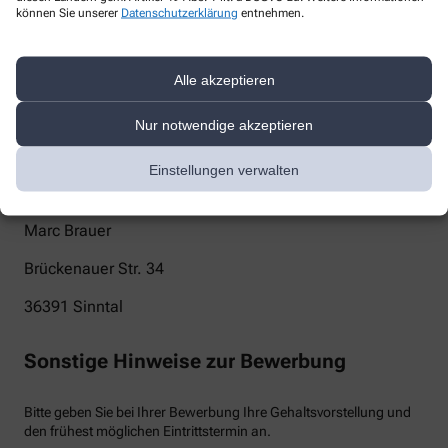
können Sie unserer
Datenschutzerklärung
entnehmen.
info@loewenapotheke24.de
Telefon
Alle akzeptieren
+49-6664/9 61 00
Nur notwendige akzeptieren
Post
Einstellungen verwalten
Löwen-Apotheke
Marc Brauer
Brückenauer Str. 34
36391
Sinntal
Sonstige Hinweise zur Bewerbung
Bitte geben Sie bei Ihrer Bewerbung Ihre Gehaltsvorstellung und
den frühest möglichen Eintrittstermin an.