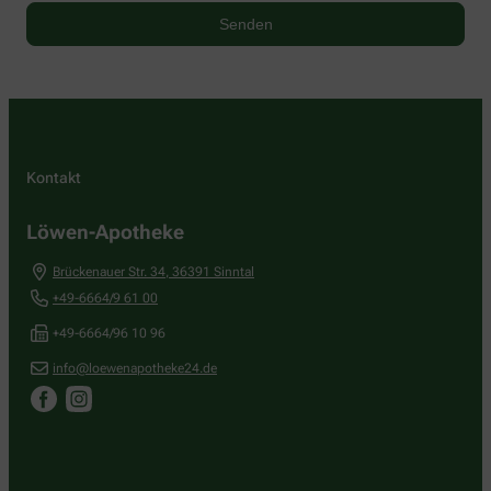
Kontakt
Löwen-Apotheke
Brückenauer Str. 34
,
36391
Sinntal
+49-6664/9 61 00
+49-6664/96 10 96
info@loewenapotheke24.de